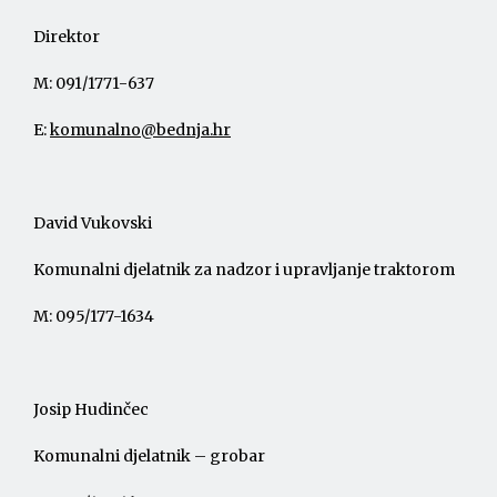
Direktor
M: 091/1771-637
E:
komunalno@bednja.hr
David Vukovski
Komunalni djelatnik za nadzor i upravljanje traktorom
M: 095/177-1634
Josip Hudinčec
Komunalni djelatnik – grobar