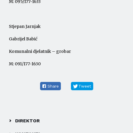
M: 095/177-1633
Stjepan Jarnjak
Gabrijel Babić
Komunalni djelatnik – grobar
M: 091/177-1630
Share
Tweet
DIREKTOR